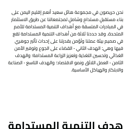
نحن حريصون في مجموعة هائل سعيد أنعم إقليم اليمن على
بناء مستقبلٍ مستدامٍ وشاملٍ لمجتمعاتنا عن طريق الاستثمار
في المبادرات المتسقة مع أهداف التنمية المستدامة للأمم
المتحدة. وقد حددنا ثلاثة من أهداف التنمية المستدامة تقع
في صميم بيئة عملنا ونُؤمن بقدرتنا على إحداث تأثير جوهري
فيها وهي: الهدف الثاني - القضاء على الجوع وتوفير الأمن
الغذائي وتحسين التغذية وتعزيز الزراعة المستدامة؛ والهدف
الثامن - العمل اللائق ونمو الاقتصاد؛ والهدف التاسع - الصناعة
والابتكار والهياكل الأساسية.
هدف التنمية المستدامة