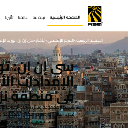
الصفحة الرئيسية
نبذة عنا
عالمُنا
تأثيرنا
ا
الصفحة الرئيسية
المركز الإعلامي
الأخبار
سي إن إن: توريد الإم
>
>
>
سي إن إن: تو
الإمدادات ال
في منطقة نزا
عدن، اليمن. وازدهرت أعمال المجموعة م
شركة في البلد مسؤولة عن مروحة واسعة 