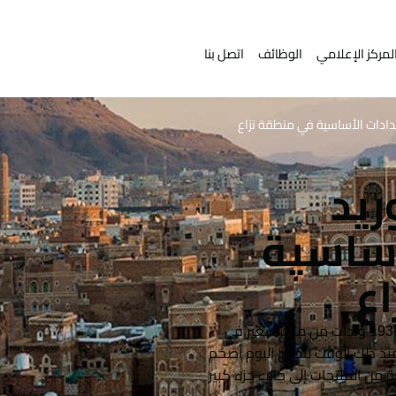
لمركز الإعلامي
الوظائف
اتصل بنا
دادات الأساسية في منطقة نزاع
ريد
أساسية
ع
تأسست مجموعة هائل سعيد أنعم عام 1938 وبدأت من متجر صغير في
نذ ذلك الوقت لتصبح اليوم أضخم
من المنتجات إلى جانب جزء كبير