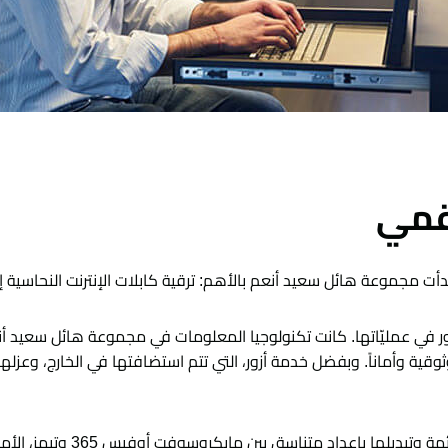
رقمي
دأت مجموعة هائل سعيد أنعم بالأهم: ترقية كابلات الإنترنت النحاسية إلى 
ر في عمليّاتها. كانت تكنولوجيا المعلومات في مجموعة هائل سعيد أنعم
موثوقية وأماناً. وبفضل خدمة أزور، التي تتم استضافتها في الخارج، وعزله
تناسق بين مايكروسوفت أوفيس 365 وتيمز، الأمر الذي ركّز على التعاون عن بُعد.