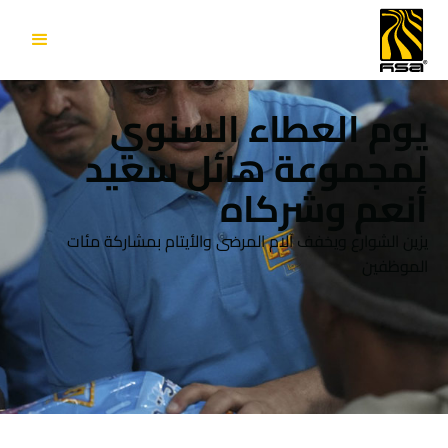
يوم العطاء السنوي
لمجموعة هائل سعيد
أنعم وشركاه
يزين الشوارع ويخفف آلام المرضى والأيتام بمشاركة مئات
الموظفين